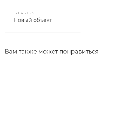
конструкции продумано все до мельчайших
деталей.
13.04.2023
Новый объект
Мягкая мебель используется для сидения, позволяет
комфортно расположиться и приятно провести
время. Продуманная конструкция позволяет
экономить место в помещении.
Вам также может понравиться
Выбрать диван для зоны отдыха Империал выгодно
по следующим причинам:
· грамотная сборка с соблюдением всех
требований;
· диван выполнен из высококачественных
материалов;
· удобство в использовании;