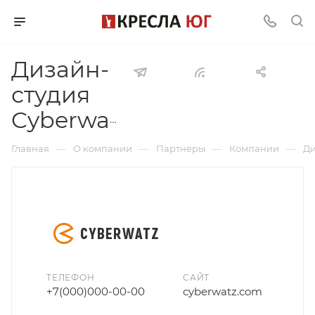
Дизайн-
студия
Cyberwatz
—
—
—
—
Главная
О компании
Партнеры
Компании
Ди
ТЕЛЕФОН
САЙТ
+7(000)000-00-00
сyberwatz.com