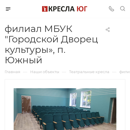
филиал МБУК
"Городской Дворец
культуры», п.
Южный
—
—
—
Главная
Наши объекты
Театральные кресла
фили