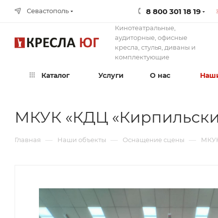
8 800 301 18 19
Севастополь
Кинотеатральные,
аудиторные, офисные
кресла, стулья, диваны и
комплектующие
Каталог
Услуги
О нас
Наши
МКУК «КДЦ «Кирпильск
—
—
—
Главная
Наши объекты
Оснащение сцены
МКУК