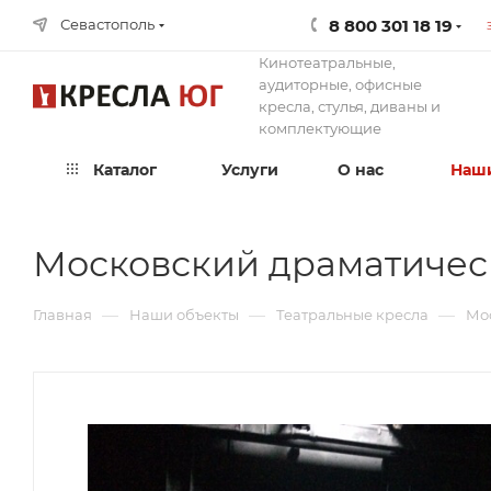
8 800 301 18 19
Севастополь
Кинотеатральные,
аудиторные, офисные
кресла, стулья, диваны и
комплектующие
Каталог
Услуги
О нас
Наши
Московский драматическ
—
—
—
Главная
Наши объекты
Театральные кресла
Мос