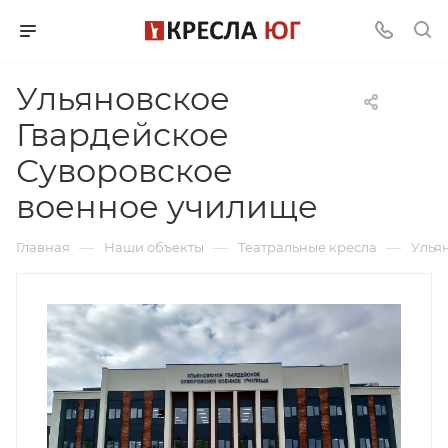
Ульяновское
Гвардейское
Суворовское
военное училище
—
—
—
Главная
Наши объекты
Театральные кресла
Улья